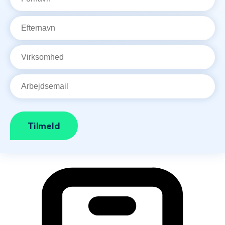
Efternavn
*
Virksomhed
Arbejdsemail
*
Tilmeld